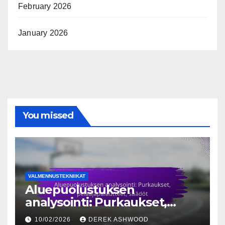
February 2026
January 2026
You missed
VALMENNUSTEKNIIKAT
Aluepuolustuksen
analysointi: Purkaukset,
pelaajapalautteet, säädöt
10/02/2026
DEREK ASHWOOD