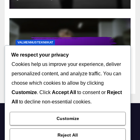
VALMENNUSTEKNIIKAT
Vyöhykepuolustuksen
We respect your privacy
toteuttaminen: Askel
Cookies help us improve your experience, deliver
askeleelta, Pelaajien
09/02/2026
DEREK ASHWOOD
sitoutuminen, Toteutus
personalized content, and analyze traffic. You can
choose which cookies to allow by clicking
Customize
. Click
Accept All
to consent or
Reject
All
to decline non-essential cookies.
pepewillberg.net
Customize
Reject All