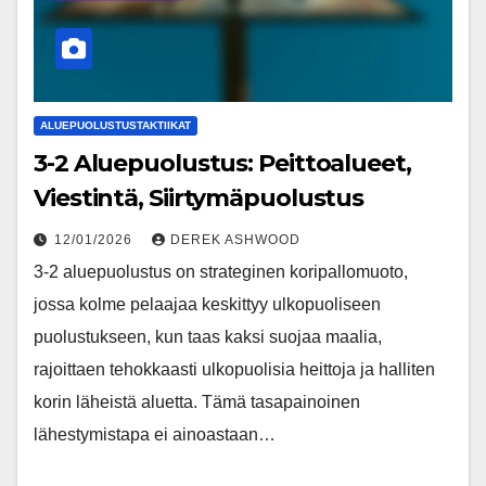
ALUEPUOLUSTUSTAKTIIKAT
3-2 Aluepuolustus: Peittoalueet,
Viestintä, Siirtymäpuolustus
12/01/2026
DEREK ASHWOOD
3-2 aluepuolustus on strateginen koripallomuoto,
jossa kolme pelaajaa keskittyy ulkopuoliseen
puolustukseen, kun taas kaksi suojaa maalia,
rajoittaen tehokkaasti ulkopuolisia heittoja ja halliten
korin läheistä aluetta. Tämä tasapainoinen
lähestymistapa ei ainoastaan…