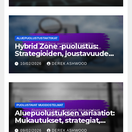
ALUEPUOLUSTUSTAKTIIKAT
Hybrid Zone -puolustus:
Strategioiden, joustavuuden
ja pelaajien taitojen
10/02/2026
DEREK ASHWOOD
yhdistäminen
PUOLUSTAVAT MUODOSTELMAT
Aluepuolustuksen variaatiot:
Mukautukset, strategiat,
pelaajaroolit
09/02/2026
DEREK ASHWOOD