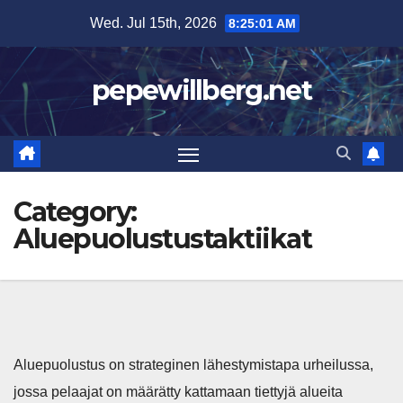
Skip
Wed. Jul 15th, 2026
8:25:02 AM
to
content
pepewillberg.net
Category:
Aluepuolustustaktiikat
Aluepuolustus on strateginen lähestymistapa urheilussa,
jossa pelaajat on määrätty kattamaan tiettyjä alueita