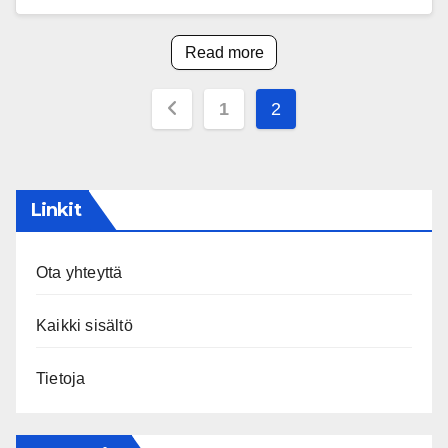
Read more
Posts
1
2
pagination
Linkit
Ota yhteyttä
Kaikki sisältö
Tietoja