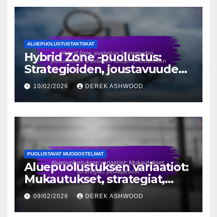
ALUEPUOLUSTUSTAKTIIKAT
Hybrid Zone -puolustus:
Strategioiden, joustavuuden
ja pelaajien taitojen
10/02/2026
DEREK ASHWOOD
yhdistäminen
PUOLUSTAVAT MUODOSTELMAT
Aluepuolustuksen variaatiot:
Mukautukset, strategiat,
pelaajaroolit
09/02/2026
DEREK ASHWOOD