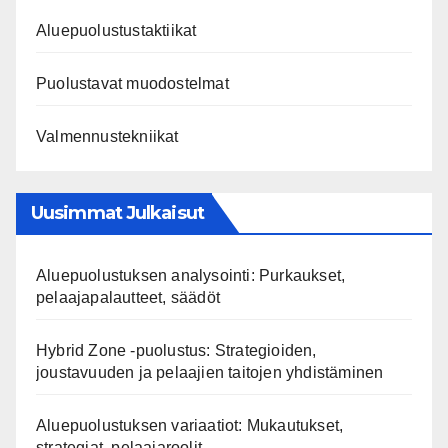
Aluepuolustustaktiikat
Puolustavat muodostelmat
Valmennustekniikat
Uusimmat Julkaisut
Aluepuolustuksen analysointi: Purkaukset,
pelaajapalautteet, säädöt
Hybrid Zone -puolustus: Strategioiden,
joustavuuden ja pelaajien taitojen yhdistäminen
Aluepuolustuksen variaatiot: Mukautukset,
strategiat, pelaajaroolit