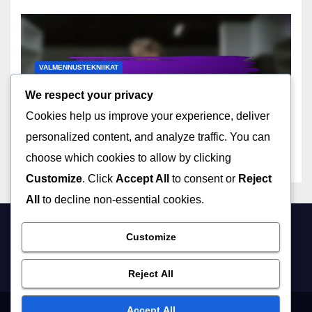
VALMENNUSTEKNIIKAT
Vyöhykepuolustuksen
We respect your privacy
toteuttaminen: Askel
Cookies help us improve your experience, deliver
askeleelta, Pelaajien
09/02/2026
DEREK ASHWOOD
sitoutuminen, Toteutus
personalized content, and analyze traffic. You can
choose which cookies to allow by clicking
Customize
. Click
Accept All
to consent or
Reject
All
to decline non-essential cookies.
Customize
pepewillberg.net
Reject All
Accept All