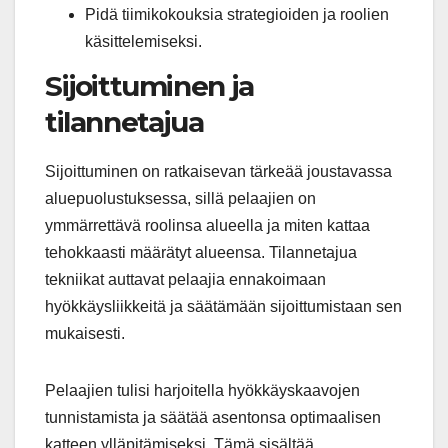
Pidä tiimikokouksia strategioiden ja roolien
käsittelemiseksi.
Sijoittuminen ja
tilannetajua
Sijoittuminen on ratkaisevan tärkeää joustavassa
aluepuolustuksessa, sillä pelaajien on
ymmärrettävä roolinsa alueella ja miten kattaa
tehokkaasti määrätyt alueensa. Tilannetajua
tekniikat auttavat pelaajia ennakoimaan
hyökkäysliikkeitä ja säätämään sijoittumistaan sen
mukaisesti.
Pelaajien tulisi harjoitella hyökkäyskaavojen
tunnistamista ja säätää asentonsa optimaalisen
katteen ylläpitämiseksi. Tämä sisältää