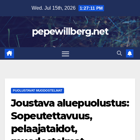
Skip
Wed. Jul 15th, 2026
1:27:12 PM
to
content
pepewillberg.net
PUOLUSTAVAT MUODOSTELMAT
Joustava aluepuolustus:
Sopeutettavuus,
pelaajataidot,