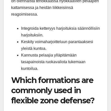
on olennaista tehokkaassa hyökkäävien pelaajien
kattamisessa ja heidän liikkeisiinsä
reagoimisessa.
Integroida ketteryys harjoituksia säännöllisiin
harjoituksiin.
Keskity voimaharjoitteluun parantaaksesi
yleistä kuntoa.
Kannusta pelaajia ylläpitämään
tasapainoista ruokavaliota tukemaan
kuntoilua.
Which formations are
commonly used in
flexible zone defense?