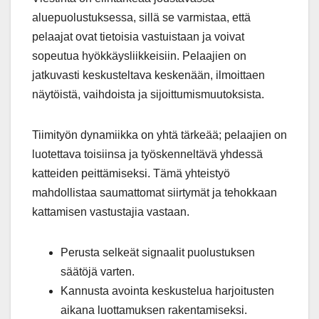
aluepuolustuksessa, sillä se varmistaa, että
pelaajat ovat tietoisia vastuistaan ja voivat
sopeutua hyökkäysliikkeisiin. Pelaajien on
jatkuvasti keskusteltava keskenään, ilmoittaen
näytöistä, vaihdoista ja sijoittumismuutoksista.
Tiimityön dynamiikka on yhtä tärkeää; pelaajien on
luotettava toisiinsa ja työskenneltävä yhdessä
katteiden peittämiseksi. Tämä yhteistyö
mahdollistaa saumattomat siirtymät ja tehokkaan
kattamisen vastustajia vastaan.
Perusta selkeät signaalit puolustuksen
säätöjä varten.
Kannusta avointa keskustelua harjoitusten
aikana luottamuksen rakentamiseksi.