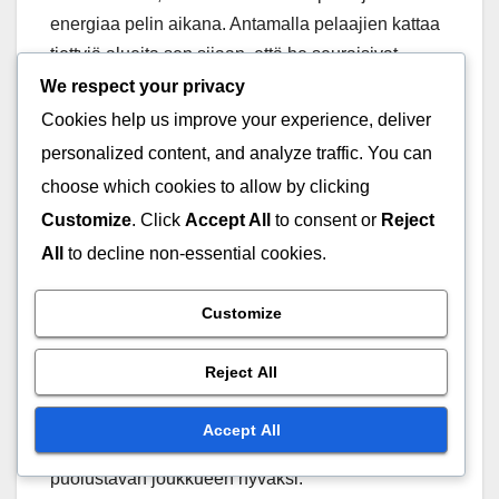
energiaa pelin aikana. Antamalla pelaajien kattaa
tiettyjä alueita sen sijaan, että he seuraisivat
vastustajia tiiviisti, joukkueet voivat ylläpitää
We respect your privacy
puolustuksen intensiivisyyttä ilman, että yksittäiset
Cookies help us improve your experience, deliver
pelaajat ylikuormittuvat. Tämä voi olla ratkaisevaa
personalized content, and analyze traffic. You can
korkean panoksen tilanteissa, joissa kestävyys on
choose which cookies to allow by clicking
tekijä.
Customize
. Click
Accept All
to consent or
Reject
All
to decline non-essential cookies.
Joustava aluepuolustus voi myös luoda
pallonmenetyksiä rohkaisemalla riskialttiita
Customize
syöttöjä. Siirtämällä pelaajia pallon sijainnin
mukaan puolustajat voivat ennakoida ja
Reject All
keskeyttää syöttöjä, mikä johtaa nopeisiin
hyökkäysmahdollisuuksiin. Tämä ennakoiva
Accept All
lähestymistapa voi muuttaa pelin kulkua
puolustavan joukkueen hyväksi.