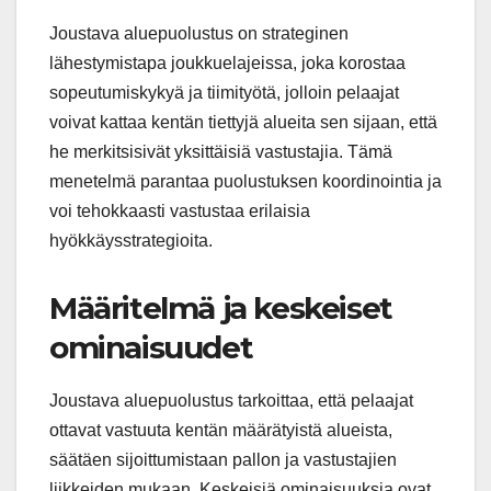
Joustava aluepuolustus on strateginen
lähestymistapa joukkuelajeissa, joka korostaa
sopeutumiskykyä ja tiimityötä, jolloin pelaajat
voivat kattaa kentän tiettyjä alueita sen sijaan, että
he merkitsisivät yksittäisiä vastustajia. Tämä
menetelmä parantaa puolustuksen koordinointia ja
voi tehokkaasti vastustaa erilaisia
hyökkäysstrategioita.
Määritelmä ja keskeiset
ominaisuudet
Joustava aluepuolustus tarkoittaa, että pelaajat
ottavat vastuuta kentän määrätyistä alueista,
säätäen sijoittumistaan pallon ja vastustajien
liikkeiden mukaan. Keskeisiä ominaisuuksia ovat