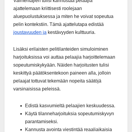
Valmentajien tulisi kannustaa pelaajia
ajattelemaan kriittisesti roolejaan
aluepuolustuksessa ja miten he voivat sopeutua
pelin kontekstiin. Tämä ajattelutapa edistää
joustavuuden ja
kestävyyden kulttuuria.
Lisäksi erilaisten pelitilanteiden simuloiminen
harjoituksissa voi auttaa pelaajia harjoittelemaan
sopeutumiskykyään. Näiden harjoitusten tulisi
keskittyä päätöksentekoon paineen alla, jolloin
pelaajat tottuvat tekemään nopeita säätöjä
varsinaisissa peleissä.
Edistä kasvumieltä pelaajien keskuudessa.
Käytä tilanneharjoituksia sopeutumiskyvyn
parantamiseksi.
Kannusta avointa viestintää reaaliaikaisia