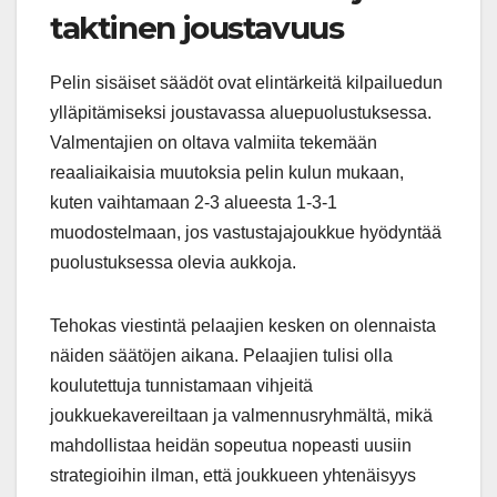
taktinen joustavuus
Pelin sisäiset säädöt ovat elintärkeitä kilpailuedun
ylläpitämiseksi joustavassa aluepuolustuksessa.
Valmentajien on oltava valmiita tekemään
reaaliaikaisia muutoksia pelin kulun mukaan,
kuten vaihtamaan 2-3 alueesta 1-3-1
muodostelmaan, jos vastustajajoukkue hyödyntää
puolustuksessa olevia aukkoja.
Tehokas viestintä pelaajien kesken on olennaista
näiden säätöjen aikana. Pelaajien tulisi olla
koulutettuja tunnistamaan vihjeitä
joukkuekavereiltaan ja valmennusryhmältä, mikä
mahdollistaa heidän sopeutua nopeasti uusiin
strategioihin ilman, että joukkueen yhtenäisyys