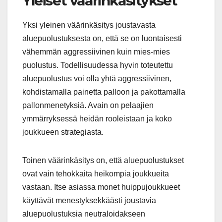
Yleiset väärinkäsitykset
Yksi yleinen väärinkäsitys joustavasta
aluepuolustuksesta on, että se on luontaisesti
vähemmän aggressiivinen kuin mies-mies
puolustus. Todellisuudessa hyvin toteutettu
aluepuolustus voi olla yhtä aggressiivinen,
kohdistamalla painetta palloon ja pakottamalla
pallonmenetyksiä. Avain on pelaajien
ymmärryksessä heidän rooleistaan ja koko
joukkueen strategiasta.
Toinen väärinkäsitys on, että aluepuolustukset
ovat vain tehokkaita heikompia joukkueita
vastaan. Itse asiassa monet huippujoukkueet
käyttävät menestyksekkäästi joustavia
aluepuolustuksia neutraloidakseen