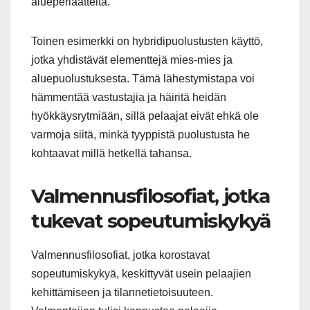
alueperiaatteita.
Toinen esimerkki on hybridipuolustusten käyttö,
jotka yhdistävät elementtejä mies-mies ja
aluepuolustuksesta. Tämä lähestymistapa voi
hämmentää vastustajia ja häiritä heidän
hyökkäysrytmiään, sillä pelaajat eivät ehkä ole
varmoja siitä, minkä tyyppistä puolustusta he
kohtaavat millä hetkellä tahansa.
Valmennusfilosofiat, jotka
tukevat sopeutumiskykyä
Valmennusfilosofiat, jotka korostavat
sopeutumiskykyä, keskittyvät usein pelaajien
kehittämiseen ja tilannetietoisuuteen.