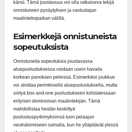
kärsii. Tämä joustavuus voi olla ratkaiseva tekijä
onnistuneen pysäytyksen ja vastustajan
maalintekopaikan välillä.
Esimerkkejä onnistuneista
sopeutuksista
Onnistuneita sopeutuksia joustavassa
aluepuolustuksessa voidaan usein havaita
korkean panoksen peleissä. Esimerkiksi joukkue
voi aloittaa perinteisellä aluepuolustuksella, mutta
siirtyä box-and-one puolustukseen kohdatessaan
erityisen dominoivan maalintekijän. Tämä
mahdollistaa heidän keskittyä
puolustuspyrkimyksiinsä tuon pelaajan
neutraloimiseen samalla, kun he ylläpitävät yleisiä