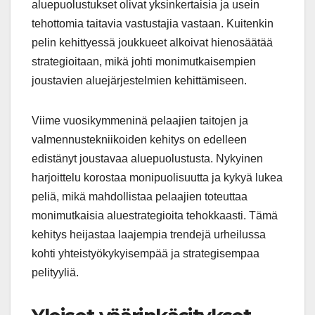
aluepuolustukset olivat yksinkertaisia ja usein
tehottomia taitavia vastustajia vastaan. Kuitenkin
pelin kehittyessä joukkueet alkoivat hienosäätää
strategioitaan, mikä johti monimutkaisempien
joustavien aluejärjestelmien kehittämiseen.
Viime vuosikymmeninä pelaajien taitojen ja
valmennustekniikoiden kehitys on edelleen
edistänyt joustavaa aluepuolustusta. Nykyinen
harjoittelu korostaa monipuolisuutta ja kykyä lukea
peliä, mikä mahdollistaa pelaajien toteuttaa
monimutkaisia aluestrategioita tehokkaasti. Tämä
kehitys heijastaa laajempia trendejä urheilussa
kohti yhteistyökykyisempää ja strategisempaa
pelityyliä.