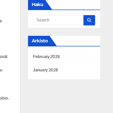
Haku
aa
Arkisto
February 2026
sivät
January 2026
ön
oihin.