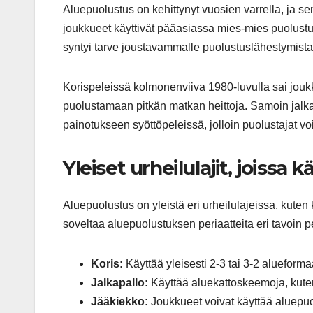
Aluepuolustus on kehittynyt vuosien varrella, ja sen 
joukkueet käyttivät pääasiassa mies-mies puolustu
syntyi tarve joustavammalle puolustuslähestymista
Korispeleissä kolmonenviiva 1980-luvulla sai jouk
puolustamaan pitkän matkan heittoja. Samoin jal
painotukseen syöttöpeleissä, jolloin puolustajat voiv
Yleiset urheilulajit, joissa
Aluepuolustus on yleistä eri urheilulajeissa, kuten 
soveltaa aluepuolustuksen periaatteita eri tavoin 
Koris:
Käyttää yleisesti 2-3 tai 3-2 alueform
Jalkapallo:
Käyttää aluekattoskeemoja, kuten
Jääkiekko:
Joukkueet voivat käyttää aluepuo