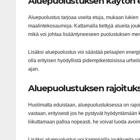
Aluepuolustuksen käytön 
Aluepuolustus tarjoaa useita etuja, mukaan lukien k
maalintekosaumoja. Kattamalla tiettyjä alueita jo
mikä voi johtaa lisääntyneeseen puolustuksen me
Lisäksi aluepuolustus voi säästää pelaajien energi
olla erityisen hyödyllistä pidempikestoisissa urheil
ajan.
Aluepuolustuksen rajoituk
Huolimatta eduistaan, aluepuolustuksessa on rajoitu
vastaan, erityisesti jos he pystyvät hyödyntämään 
liikuttamaan palloa nopeasti, he voivat luoda avoi
Lisäksi aluepuolustus voi kamppailla joukkueita vas