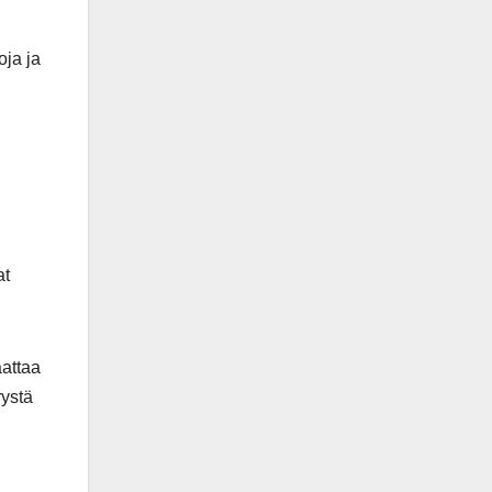
oja ja
at
aattaa
rystä