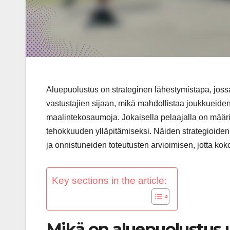
Aluepuolustus on strateginen lähestymistapa, jossa 
vastustajien sijaan, mikä mahdollistaa joukkueide
maalintekosaumoja. Jokaisella pelaajalla on määrite
tehokkuuden ylläpitämiseksi. Näiden strategioiden a
ja onnistuneiden toteutusten arvioimisen, jotta k
Key sections in the article:
Mikä on aluepuolustus 