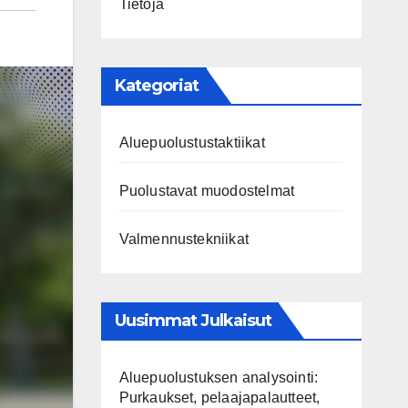
Tietoja
Kategoriat
Aluepuolustustaktiikat
Puolustavat muodostelmat
Valmennustekniikat
Uusimmat Julkaisut
Aluepuolustuksen analysointi:
Purkaukset, pelaajapalautteet,