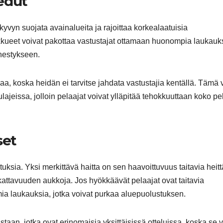
edut
yvyn suojata avainalueita ja rajoittaa korkealaatuisia
ukkueet voivat pakottaa vastustajat ottamaan huonompia laukauk
nestykseen.
aa, koska heidän ei tarvitse jahdata vastustajia kentällä. Tämä 
ulajeissa, jolloin pelaajat voivat ylläpitää tehokkuuttaan koko pe
set
ksia. Yksi merkittävä haitta on sen haavoittuvuus taitavia heitt
kattavuuden aukkoja. Jos hyökkäävät pelaajat ovat taitavia
mia laukauksia, jotka voivat purkaa aluepuolustuksen.
taan, jotka ovat erinomaisia yksittäisissä otteluissa, koska se v