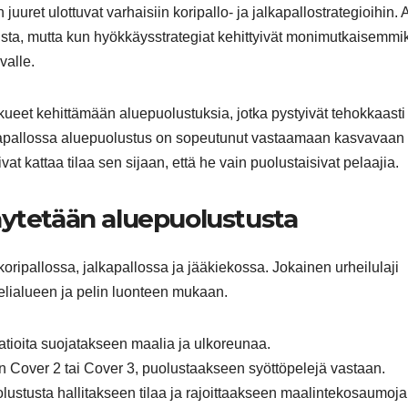
juuret ulottuvat varhaisiin koripallo- ja jalkapallostrategioihin. 
sta, mutta kun hyökkäysstrategiat kehittyivät monimutkaisemmik
valle.
kueet kehittämään aluepuolustuksia, jotka pystyivät tehokkaasti
kapallossa aluepuolustus on sopeutunut vastaamaan kasvavaan
at kattaa tilaa sen sijaan, että he vain puolustaisivat pelaajia.
 käytetään aluepuolustusta
koripallossa, jalkapallossa ja jääkiekossa. Jokainen urheilulaji
pelialueen ja pelin luonteen mukaan.
aatioita suojatakseen maalia ja ulkoreunaa.
 Cover 2 tai Cover 3, puolustaakseen syöttöpelejä vastaan.
lustusta hallitakseen tilaa ja rajoittaakseen maalintekosaumoja