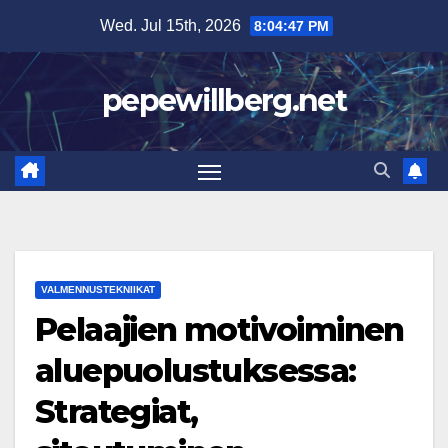
Skip
Wed. Jul 15th, 2026
8:04:48 PM
to
content
pepewillberg.net
VALMENNUSTEKNIIKAT
Pelaajien motivoiminen
aluepuolustuksessa:
Strategiat,