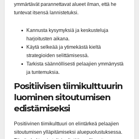
ymmärtävät parannettavat alueet ilman, että he
tuntevat itsensä lannistetuksi.
Kannusta kysymyksiä ja keskusteluja
harjoitusten aikana.
Käytä selkeää ja ytimekästä kieltä
strategioiden selittämisessä.
Tarkista säännöllisesti pelaajien ymmärrystä
ja tuntemuksia.
Positiivisen tiimikulttuurin
luominen sitoutumisen
edistämiseksi
Positiivinen tiimikulttuuri on elintärkeä pelaajien
sitoutumisen ylläpitämiseksi aluepuolustuksessa.