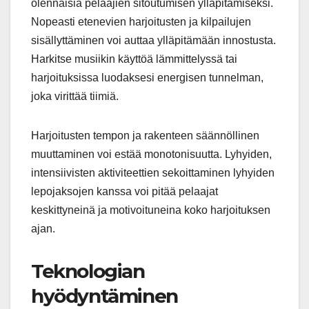
olennaisia pelaajien sitoutumisen ylläpitämiseksi.
Nopeasti etenevien harjoitusten ja kilpailujen
sisällyttäminen voi auttaa ylläpitämään innostusta.
Harkitse musiikin käyttöä lämmittelyssä tai
harjoituksissa luodaksesi energisen tunnelman,
joka virittää tiimiä.
Harjoitusten tempon ja rakenteen säännöllinen
muuttaminen voi estää monotonisuutta. Lyhyiden,
intensiivisten aktiviteettien sekoittaminen lyhyiden
lepojaksojen kanssa voi pitää pelaajat
keskittyneinä ja motivoituneina koko harjoituksen
ajan.
Teknologian
hyödyntäminen