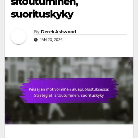
sitoutuminen,
suorituskyky
By
Derek Ashwood
JAN 23, 2026