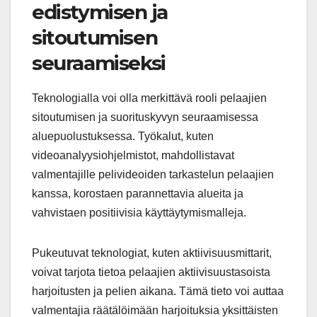
edistymisen ja
sitoutumisen
seuraamiseksi
Teknologialla voi olla merkittävä rooli pelaajien
sitoutumisen ja suorituskyvyn seuraamisessa
aluepuolustuksessa. Työkalut, kuten
videoanalyysiohjelmistot, mahdollistavat
valmentajille pelivideoiden tarkastelun pelaajien
kanssa, korostaen parannettavia alueita ja
vahvistaen positiivisia käyttäytymismalleja.
Pukeutuvat teknologiat, kuten aktiivisuusmittarit,
voivat tarjota tietoa pelaajien aktiivisuustasoista
harjoitusten ja pelien aikana. Tämä tieto voi auttaa
valmentajia räätälöimään harjoituksia yksittäisten