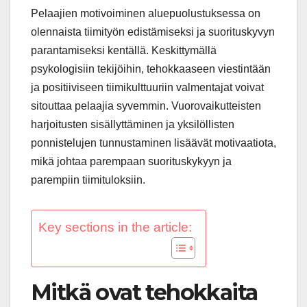
Pelaajien motivoiminen aluepuolustuksessa on
olennaista tiimityön edistämiseksi ja suorituskyvyn
parantamiseksi kentällä. Keskittymällä
psykologisiin tekijöihin, tehokkaaseen viestintään
ja positiiviseen tiimikulttuuriin valmentajat voivat
sitouttaa pelaajia syvemmin. Vuorovaikutteisten
harjoitusten sisällyttäminen ja yksilöllisten
ponnistelujen tunnustaminen lisäävät motivaatiota,
mikä johtaa parempaan suorituskykyyn ja
parempiin tiimituloksiin.
Key sections in the article:
Mitkä ovat tehokkaita