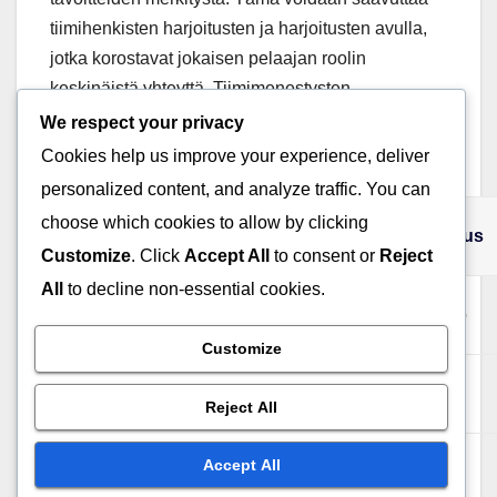
tiimihenkisten harjoitusten ja harjoitusten avulla,
jotka korostavat jokaisen pelaajan roolin
keskinäistä yhteyttä. Tiimimenestysten
tunnustaminen ja palkitseminen voivat myös lisätä
We respect your privacy
motivaatiota tässä kontekstissa.
Cookies help us improve your experience, deliver
personalized content, and analyze traffic. You can
Man-to-Man-
choose which cookies to allow by clicking
Osa-alue
Aluepuolustus
puolustus
Customize
. Click
Accept All
to consent or
Reject
All
to decline non-essential cookies.
Yksilöllinen
Keskitys
Tiimiyhteistyö
suorituskyky
Customize
Motivoivat
Henkilökohtainen
Kollektiivinen
Reject All
tekniikat
vastuu
vastuu
Viestintä ja
Accept All
Sitoutuminen
Suora kilpailu
luottamus